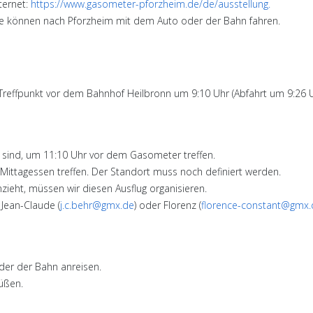
ternet:
https://www.gasometer-pforzheim.de/de/ausstellung.
ie können nach Pforzheim mit dem Auto oder der Bahn fahren.
Treffpunkt vor dem Bahnhof Heilbronn um 9:10 Uhr (Abfahrt um 9:26 U
sind, um 11:10 Uhr vor dem Gasometer treffen.
tagessen treffen. Der Standort muss noch definiert werden.
zieht, müssen wir diesen Ausflug organisieren.
 Jean-Claude (
j.c.behr@gmx.de
) oder Florenz (
florence-constant@gmx.
der der Bahn anreisen.
rüßen.