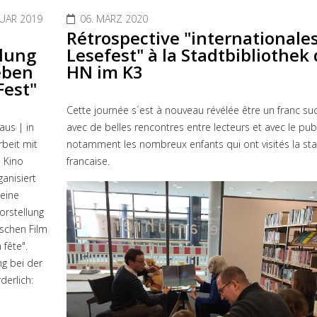
RUAR 2019
06. MÄRZ 2020
Rétrospective "internationale
llung
Lesefest" à la Stadtbibliothek
eben
HN im K3
Fest"
Cette journée s´est à nouveau révélée être un franc su
aus | in
avec de belles rencontres entre lecteurs et avec le publ
eit mit
notamment les nombreux enfants qui ont visités la sta
 Kino
francaise.
anisiert
 eine
orstellung
schen Film
 fête".
g bei der
derlich: