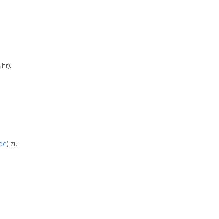
hr).
de
) zu