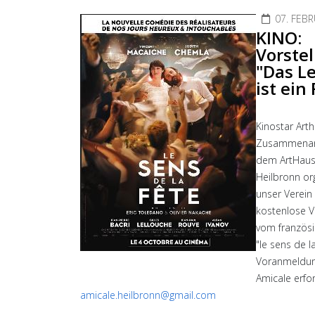
07. FEB
KINO:
Vorste
"Das L
ist ein 
Kinostar Arth
Zusammenarb
dem ArtHaus
Heilbronn org
unser Verein
kostenlose V
vom französi
"le sens de la
Voranmeldun
Amicale erfor
amicale.heilbronn@gmail.com