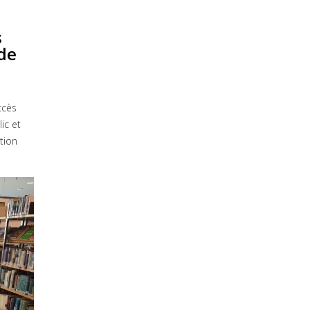
s
 de
ccès
ic et
tion